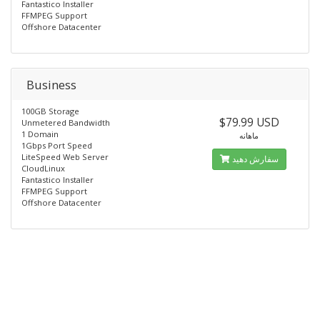
Fantastico Installer
FFMPEG Support
Offshore Datacenter
Business
100GB Storage
$79.99 USD
Unmetered Bandwidth
1 Domain
ماهانه
1Gbps Port Speed
LiteSpeed Web Server
سفارش دهید
CloudLinux
Fantastico Installer
FFMPEG Support
Offshore Datacenter