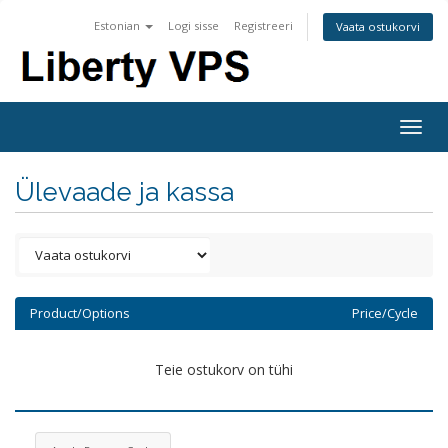
Estonian
Logi sisse
Registreeri
Vaata ostukorvi
Togg
navig
Ülevaade ja kassa
Product/Options
Price/Cycle
Teie ostukorv on tühi