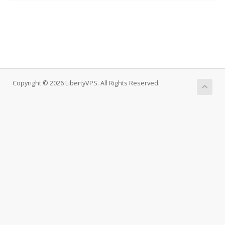
Copyright © 2026 LibertyVPS. All Rights Reserved.