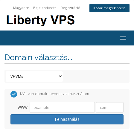
Magyar
Bejelentkezés
Regisztráció
Kosár megtekintése
Togg
navig
Domain választás...
Már van domain nevem, azt használom
www.
Felhasználás