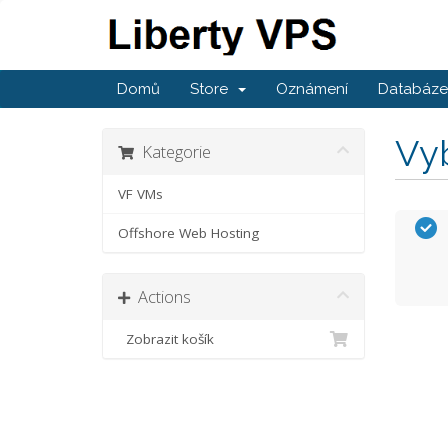
Domů
Store
Oznámení
Databáze 
Vyb
Kategorie
VF VMs
Offshore Web Hosting
Actions
Zobrazit košík