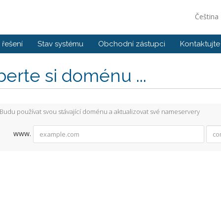
Čeština
řešení
Stav systému
Obchodní zástupci
Kontaktujte
erte si doménu ...
Budu používat svou stávající doménu a aktualizovat své nameservery
www.