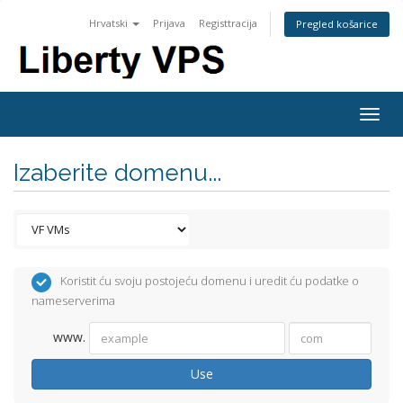
Hrvatski
Prijava
Registtracija
Pregled košarice
Togg
navig
Izaberite domenu...
Koristit ću svoju postojeću domenu i uredit ću podatke o
nameserverima
www.
Use