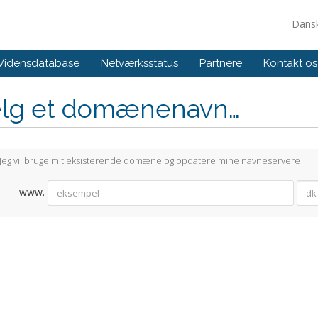
Dans
Vidensdatabase
Netværksstatus
Partnere
Kontakt os
lg et domænenavn…
Jeg vil bruge mit eksisterende domæne og opdatere mine navneservere
www.