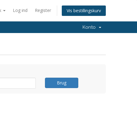
k
Log ind
Register
Vis bestillingskurv
Konto
Brug