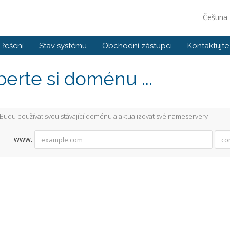
Čeština
řešení
Stav systému
Obchodní zástupci
Kontaktujte
erte si doménu ...
Budu používat svou stávající doménu a aktualizovat své nameservery
www.