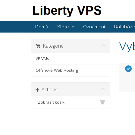
Domů
Store
Oznámení
Databáze 
Vyb
Kategorie
VF VMs
Offshore Web Hosting
Actions
Zobrazit košík